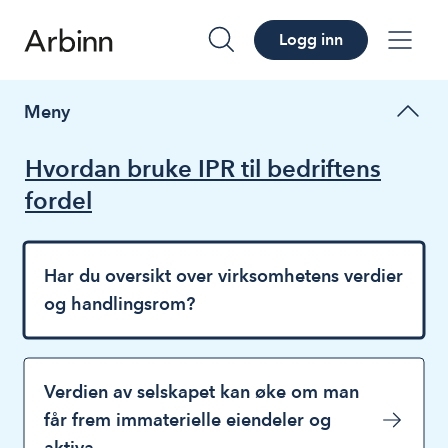
Logg inn
søk
me
Meny
Hvordan bruke IPR til bedriftens
fordel
Har du oversikt over virksomhetens verdier
og handlingsrom?
Verdien av selskapet kan øke om man
får frem immaterielle eiendeler og
aktiva