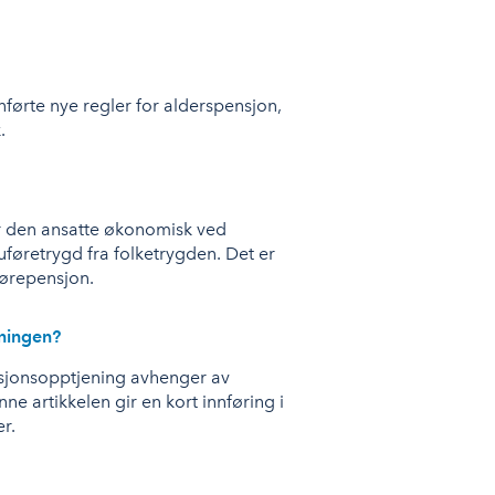
førte nye regler for alderspensjon,
.
er den ansatte økonomisk ved
uføretrygd fra folketrygden. Det er
uførepensjon.
eningen?
nsjonsopptjening avhenger av
e artikkelen gir en kort innføring i
r.