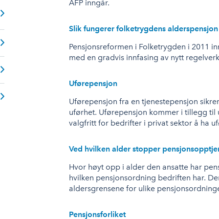
AFP inngår.
Slik fungerer folketrygdens alderspensjon
Pensjonsreformen i Folketrygden i 2011 inn
med en gradvis innfasing av nytt regelverk
Uførepensjon
Uførepensjon fra en tjenestepensjon sikr
uførhet. Uførepensjon kommer i tillegg til 
valgfritt for bedrifter i privat sektor å ha 
Ved hvilken alder stopper pensjonsopptj
Hvor høyt opp i alder den ansatte har pe
hvilken pensjonsordning bedriften har. Denn
aldersgrensene for ulike pensjonsordninge
Pensjonsforliket