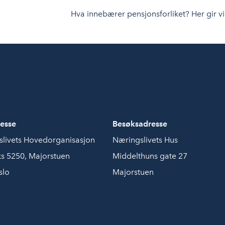
Hva innebærer pensjonsforliket? Her gir vi 
esse
Besøksadresse
livets Hovedorganisasjon
Næringslivets Hus
s 5250, Majorstuen
Middelthuns gate 27
slo
Majorstuen