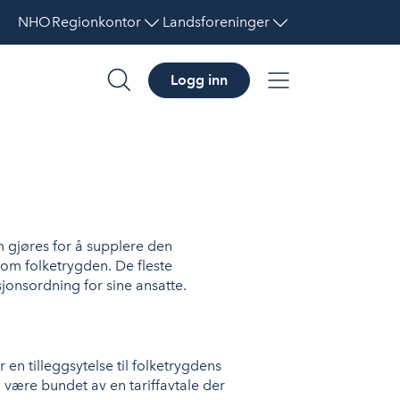
NHO
Regionkontor
Landsforeninger
Logg inn
søk
meny
 gjøres for å supplere den
nom folketrygden. De fleste
sjonsordning for sine ansatte.
r en tilleggsytelse til folketrygdens
n være bundet av en tariffavtale der