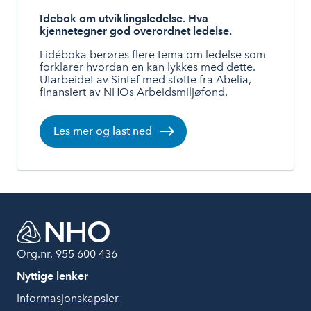
Idebok om utviklingsledelse. Hva
kjennetegner god overordnet ledelse.
I idéboka berøres flere tema om ledelse som
forklarer hvordan en kan lykkes med dette.
Utarbeidet av Sintef med støtte fra Abelia,
finansiert av NHOs Arbeidsmiljøfond.
Les mer og last ned
Org.nr. 955 600 436
Nyttige lenker
Informasjonskapsler