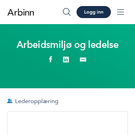
Logg inn
søk
me
Arbeidsmiljø og ledelse
Lederopplæring