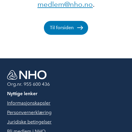
medlem@nho.no
.
Til forsiden
Org.nr. 955 600 436
Nyttige lenker
Informasjonskapsler
Personvernerklæring
Juridiske betingelser
Bli medlem i NHO