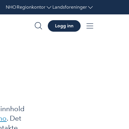
NHO
Regionkontor
Landsforeninger
Logg inn
søk
meny
 innhold
no
. Det
ntakte