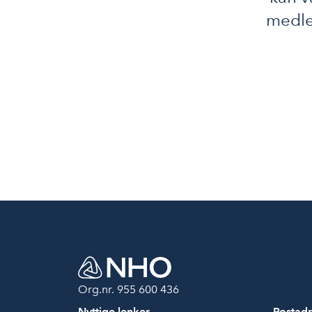
medle
Org.nr. 955 600 436
Nyttige lenker
Postadr