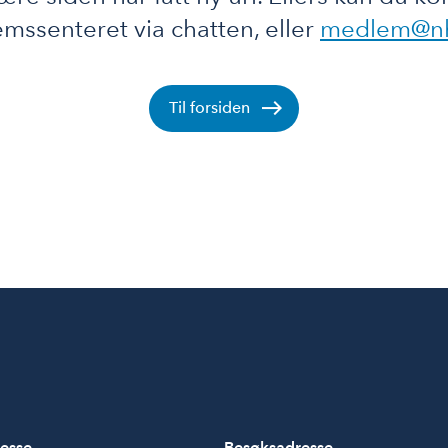
mssenteret via chatten, eller
medlem@n
Til forsiden
esse
Besøksadresse