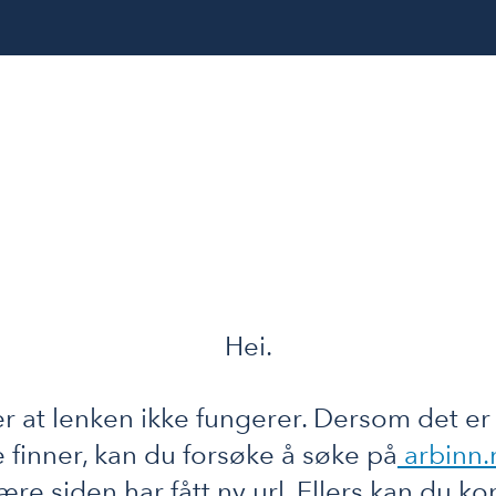
Hei.
r at lenken ikke fungerer. Dersom det er
e finner, kan du forsøke å søke på
arbinn.
ære siden har fått ny url. Ellers kan du ko