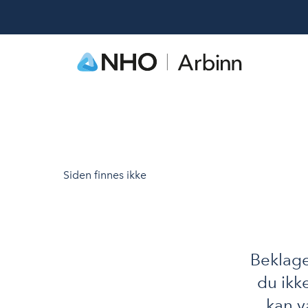
Siden finnes ikke
Beklage
du ikk
kan v