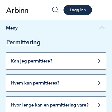
Logg inn
søk
me
Meny
Permittering
Kan jeg permittere?
Hvem kan permitteres?
Hvor lenge kan en permittering vare?