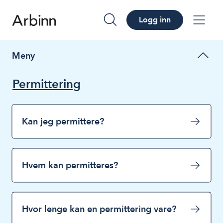
Logg inn
søk
me
Meny
Permittering
Kan jeg permittere?
Hvem kan permitteres?
Hvor lenge kan en permittering vare?