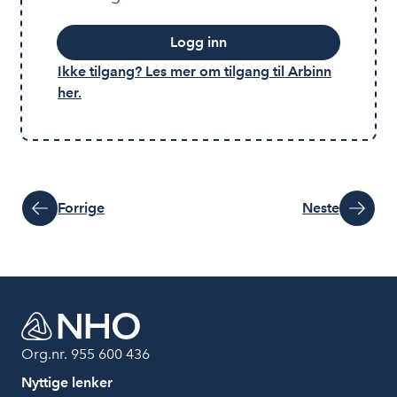
Logg inn
Ikke tilgang? Les mer om tilgang til Arbinn
her.
Forrige
Neste
Org.nr. 955 600 436
Nyttige lenker