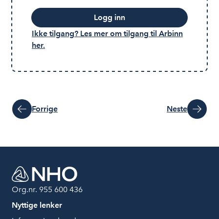
Logg inn
Ikke tilgang? Les mer om tilgang til Arbinn
her.
Forrige
Neste
Org.nr. 955 600 436
Nyttige lenker