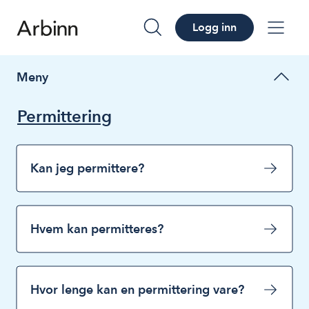
Logg inn
søk
me
Meny
Permittering
Kan jeg permittere?
Hvem kan permitteres?
Hvor lenge kan en permittering vare?