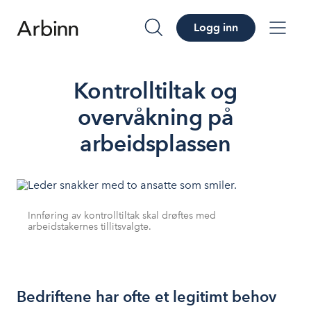
Logg inn
søk
me
Kontrolltiltak og
overvåkning på
arbeidsplassen
Innføring av kontrolltiltak skal drøftes med
arbeidstakernes tillitsvalgte.
Bedriftene har ofte et legitimt behov