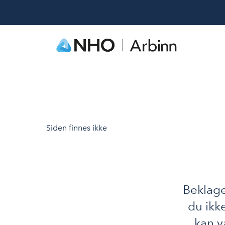
Siden finnes ikke
Beklage
du ikk
kan v