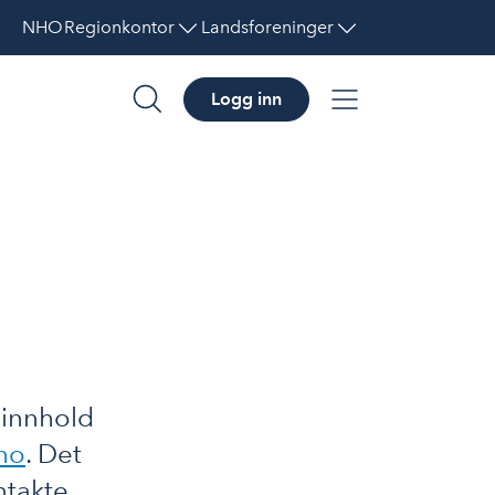
NHO
Regionkontor
Landsforeninger
Logg inn
søk
meny
 innhold
no
. Det
ntakte