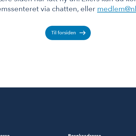
mssenteret via chatten, eller
medlem@n
Til forsiden
esse
Besøksadresse