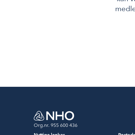
medle
Org.nr. 955 600 436
Nyttige lenker
Postadr