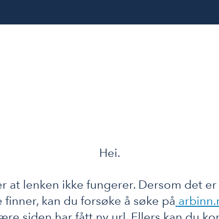
Hei.
r at lenken ikke fungerer. Dersom det er
e finner, kan du forsøke å søke på
arbinn.
ære siden har fått ny url. Ellers kan du ko