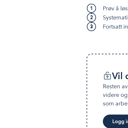
Prøv å lø
1
Systemati
2
Fortsatt 
3
Vil
Resten av
videre og
som arbei
Logg i