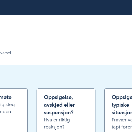
varsel
smøte
Oppsigelse,
Oppsige
ig steg
avskjed eller
typiske
ningen
suspensjon?
situasjo
Hva er riktig
Fravær v
reaksjon?
tapt fører