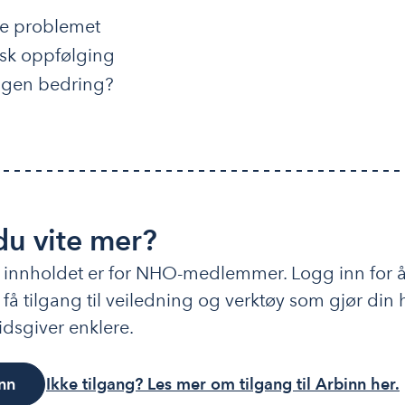
se problemet
sk oppfølging
ingen bedring?
 du vite mer?
 innholdet er for NHO-medlemmer. Logg inn for å
 få tilgang til veiledning og verktøy som gjør din
dsgiver enklere.
nn
Ikke tilgang? Les mer om tilgang til Arbinn her.