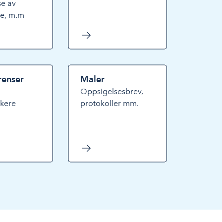
se av
gte, m.m
renser
Maler
Oppsigelsesbrev,
akere
protokoller mm.