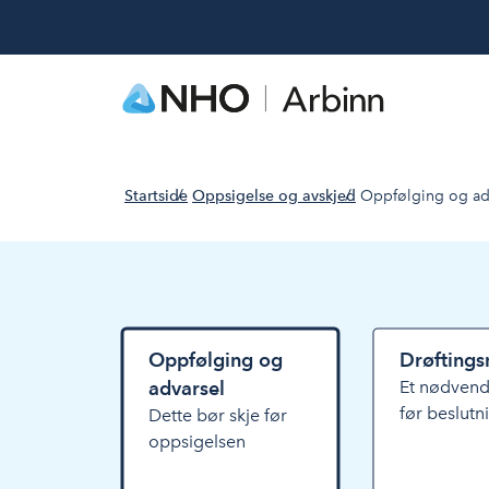
Startside
Oppsigelse og avskjed
Oppfølging og ad
Oppfølging og
Drøfting
advarsel
Et nødvend
før beslut
Dette bør skje før
oppsigelsen