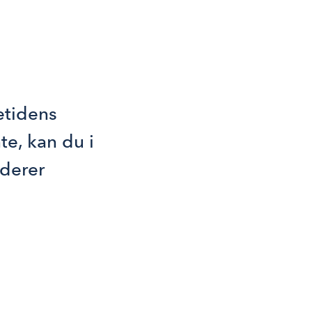
etidens 
te, kan du i 
derer 