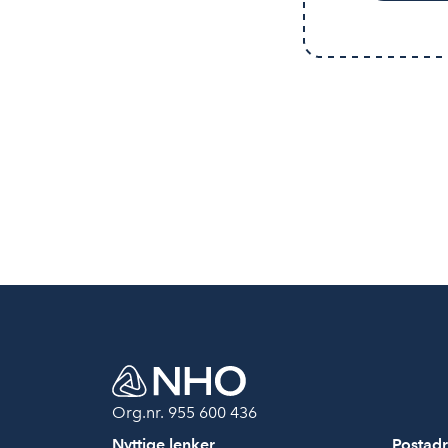
Org.nr. 955 600 436
Nyttige lenker
Postadr