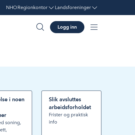
NHO
Regionkontor
Landsforeninger
Logg inn
søk
meny
lse i noen
Slik avsluttes
arbeidsforholdet
ner
Frister og praktisk
info
ed soning,
ett,