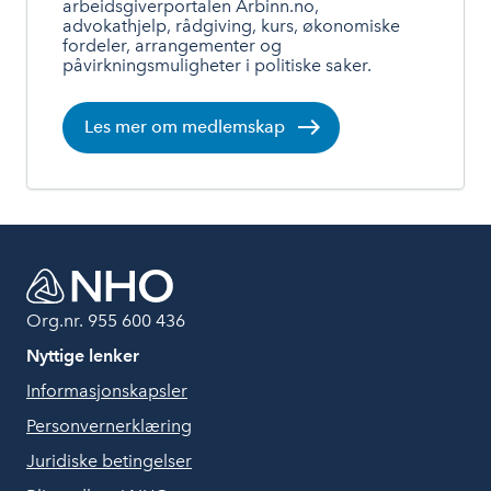
arbeidsgiverportalen Arbinn.no,
advokathjelp, rådgiving, kurs, økonomiske
fordeler, arrangementer og
påvirkningsmuligheter i politiske saker.
Les mer om medlemskap
Org.nr. 955 600 436
Nyttige lenker
Informasjonskapsler
Personvernerklæring
Juridiske betingelser