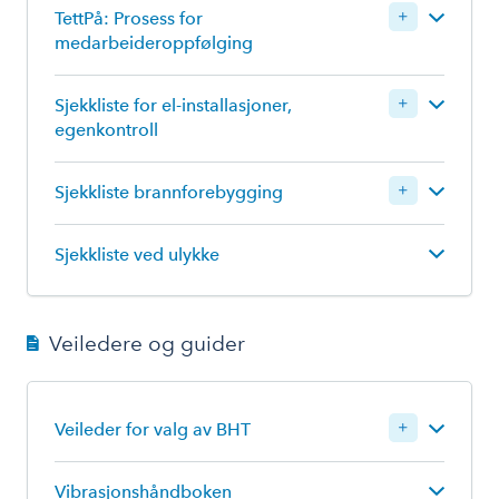
TettPå: Prosess for
medarbeideroppfølging
Logg inn for å laste ned
Sjekkliste for el-installasjoner,
egenkontroll
Logg inn for å laste ned
Sjekkliste brannforebygging
Sjekkliste ved ulykke
Logg inn for å laste ned
Logg inn for å laste ned
Veiledere og guider
Logg inn for å laste ned
Veileder for valg av BHT
Vibrasjonshåndboken