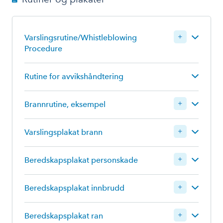
Varslingsrutine/Whistleblowing
Procedure
Rutine for avvikshåndtering
Logg inn for å laste ned
Brannrutine, eksempel
Varslingsplakat brann
Beredskapsplakat personskade
Logg inn for å laste ned
Beredskapsplakat innbrudd
Logg inn for å laste ned
Beredskapsplakat ran