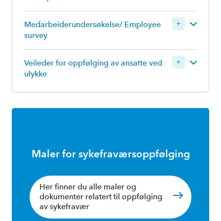
Medarbeiderundersøkelse/ Employee
survey
Logg inn for å laste ned
Veileder for oppfølging av ansatte ved
ulykke
Maler for sykefraværsoppfølging
Logg inn for å laste ned
Her finner du alle maler og
dokumenter relatert til oppfølging
av sykefravær