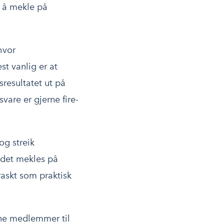
m å mekle på
hvor
st vanlig er at
resultatet ut på
vare er gjerne fire-
og streik
 det mekles på
raskt som praktisk
sine medlemmer til