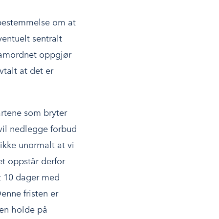
n bestemmelse om at
entuelt sentralt
t samordnet oppgjør
talt at det er
artene som bryter
 vil nedlegge forbud
 ikke unormalt at vi
t oppstår derfor
tt 10 dager med
enne fristen er
ren holde på