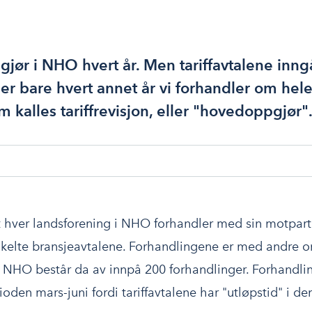
pgjør i NHO hvert år. Men tariffavtalene inng
er bare hvert annet år vi forhandler om hele 
m kalles tariffrevisjon, eller "hovedoppgjør"
 hver landsforening i NHO forhandler med sin motpar
enkelte bransjeavtalene. Forhandlingene er med andre o
 i NHO består da av innpå 200 forhandlinger. Forhandli
oden mars-juni fordi tariffavtalene har "utløpstid" i d