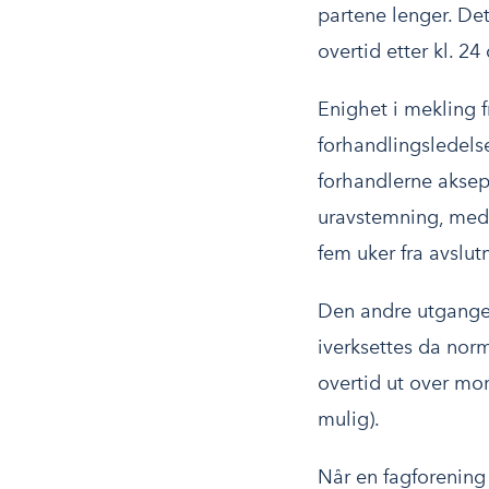
partene lenger. Det
overtid etter kl. 2
Enighet i mekling 
forhandlingsledelse
forhandlerne aksept
uravstemning, med e
fem uker fra avslut
Den andre utgangen
iverksettes da nor
overtid ut over mor
mulig).
Når en fagforening 