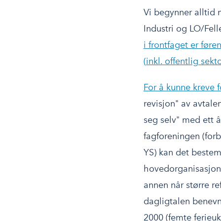
Vi begynner alltid
Industri og LO/Fel
i frontfaget er før
(inkl. offentlig sekt
For å kunne kreve f
revisjon" av avtalen
seg selv" med ett å
fagforeningen (for
YS) kan det bestem
hovedorganisasjonen
annen når større r
dagligtalen benev
2000 (femte ferieuk