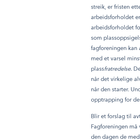
streik, er fristen e
arbeidsforholdet e
arbeidsforholdet f
som plassoppsigels
fagforeningen kan
med et varsel minst
plass
fratredelse
. D
når det virkelige a
når den starter. Un
opptrapping for de
Blir et forslag til 
Fagforeningen må va
den dagen de medde