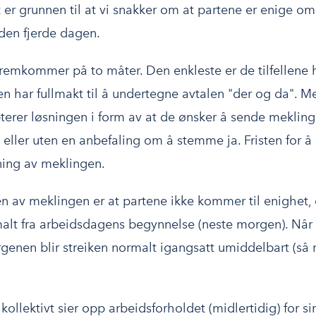
 er grunnen til at vi snakker om at partene er enige o
4 den fjerde dagen.
fremkommer på to måter. Den enkleste er de tilfellene 
n har fullmakt til å undertegne avtalen "der og da". Me
erer løsningen i form av at de ønsker å sende meklings
ller uten en anbefaling om å stemme ja. Fristen for å s
ning av meklingen.
 av meklingen er at partene ikke kommer til enighet, 
malt fra arbeidsdagens begynnelse (neste morgen). Når
genen blir streiken normalt igangsatt umiddelbart (så 
kollektivt sier opp arbeidsforholdet (midlertidig) for 