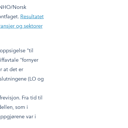
m NHO/Norsk
ontfaget.
Resultatet
ransjer og sektorer
oppsigelse "til
iffavtale "fornyer
 at det er
slutningene (LO og
visjon. Fra tid til
ellen, som i
oppgjørene var i