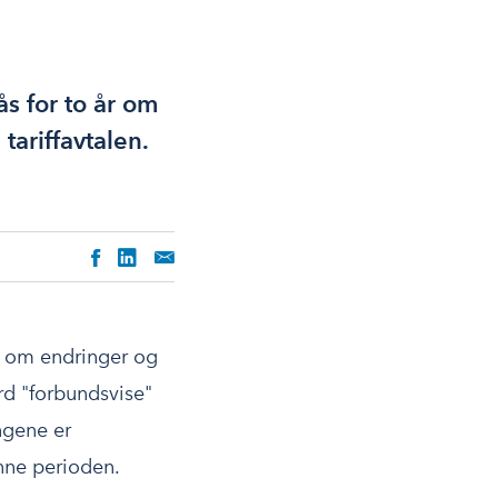
ås for to år om
tariffavtalen.
.
t om endringer og
rd "forbundsvise"
ngene er
enne perioden.