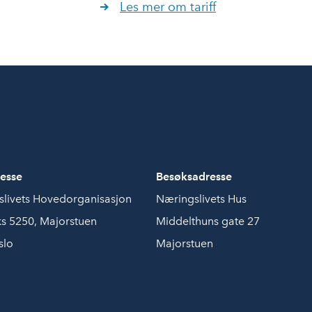
Les mer om tariff
esse
Besøksadresse
livets Hovedorganisasjon
Næringslivets Hus
s 5250, Majorstuen
Middelthuns gate 27
slo
Majorstuen