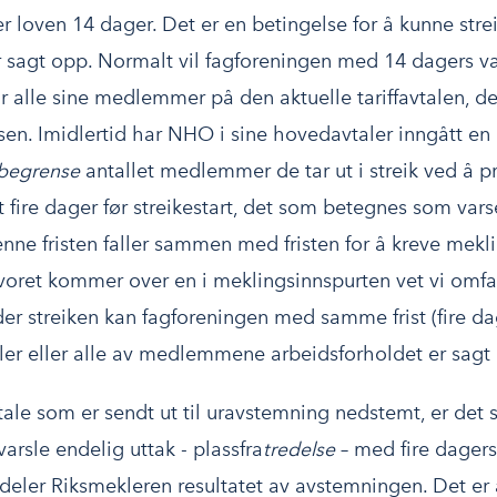
tter loven 14 dager. Det er en betingelse for å kunne stre
r sagt opp. Normalt vil fagforeningen med 14 dagers va
or alle sine medlemmer på den aktuelle tariffavtalen, 
en. Imidlertid har NHO i sine hovedavtaler inngått en
begrense
antallet medlemmer de tar ut i streik ved å pr
 fire dager før streikestart, det som betegnes som var
enne fristen faller sammen med fristen for å kreve mekli
lvoret kommer over en i meklingsinnspurten vet vi omfa
der streiken kan fagforeningen med samme frist (fire da
ler eller alle av medlemmene arbeidsforholdet er sagt 
avtale som er sendt ut til uravstemning nedstemt, er det s
rsle endelig uttak - plassfra
tredelse
– med fire dagers 
ler Riksmekleren resultatet av avstemningen. Det er al