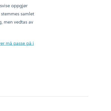
dsvise oppgjør
ør stemmes samlet
g, men vedtas av
ver må passe på i