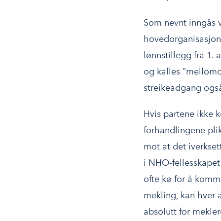
Som nevnt inngås v
hovedorganisasjone
lønnstillegg fra 1. 
og kalles "mellomop
streikeadgang også
Hvis partene ikke 
forhandlingene plik
mot at det iverksett
i NHO-fellesskapet
ofte kø for å komme
mekling, kan hver a
absolutt for mekle