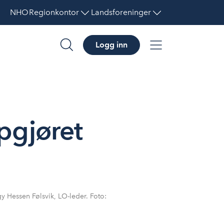
NHO
Regionkontor
Landsforeninger
Logg inn
søk
meny
pgjøret
y Hessen Følsvik, LO-leder. Foto: