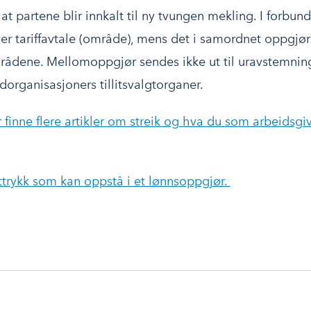
at partene blir innkalt til ny tvungen mekling. I forbun
er tariffavtale (område), mens det i samordnet oppgj
områdene. Mellomoppgjør sendes ikke ut til uravstemnin
organisasjoners tillitsvalgtorganer.
r finne flere artikler om streik og hva du som arbeidsgi
uttrykk som kan oppstå i et lønnsoppgjør.