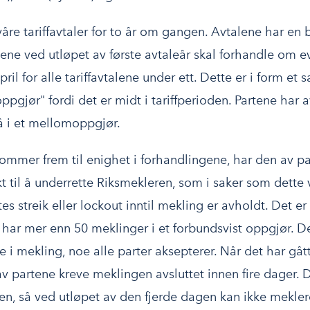
åre tariffavtaler for to år om gangen. Avtalene har e
ne ved utløpet av første avtaleår skal forhandle om ev
april for alle tariffavtalene under ett. Dette er i form e
pgjør" fordi det er midt i tariffperioden. Partene har av
 i et mellomoppgjør.
kommer frem til enighet i forhandlingene, har den av p
t til å underrette Riksmekleren, som i saker som dette
es streik eller lockout inntil mekling er avholdt. Det er
 har mer enn 50 meklinger i et forbundsvist oppgjør. De
 i mekling, noe alle parter aksepterer. Når det har gå
v partene kreve meklingen avsluttet innen fire dager. D
ren, så ved utløpet av den fjerde dagen kan ikke mekle