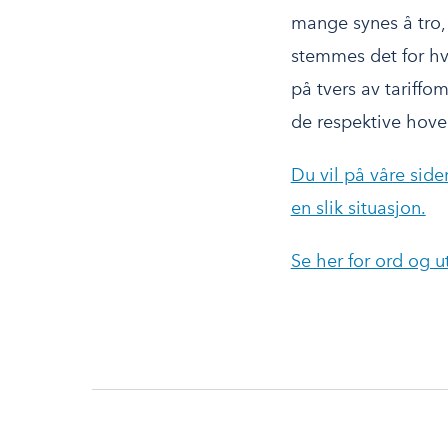
mange synes å tro, 
stemmes det for hv
på tvers av tariff
de respektive hoved
Du vil på våre side
en slik situasjon.
Se her for ord og 