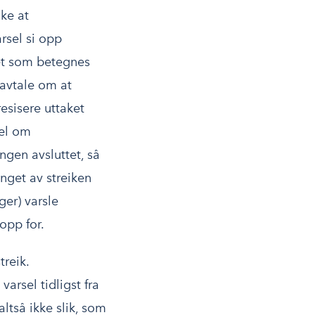
ike at
rsel si opp
det som betegnes
 avtale om at
esisere uttaket
sel om
ngen avsluttet, så
nget av streiken
ger) varsle
opp for.
treik.
varsel tidligst fra
tså ikke slik, som