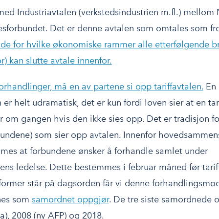
 med Industriavtalen (verkstedsindustrien m.fl.) mello
lesforbundet. Det er denne avtalen som omtales som fr
ende for hvilke økonomiske rammer alle etterfølgende b
or) kan slutte avtale innenfor.
orhandlinger, må en av partene si opp tariffavtalen.
En 
 er helt udramatisk, det er kun fordi loven sier at en tar
r om gangen hvis den ikke sies opp. Det er tradisjon for
bundene) som sier opp avtalen. Innenfor hovedsammen
mes at forbundene ønsker å forhandle samlet under
s ledelse. Dette bestemmes i februar måned før tariffre
eformer står på dagsorden får vi denne forhandlingsmod
nes som
samordnet oppgjør
. De tre siste samordnede 
a), 2008 (ny AFP) og 2018.