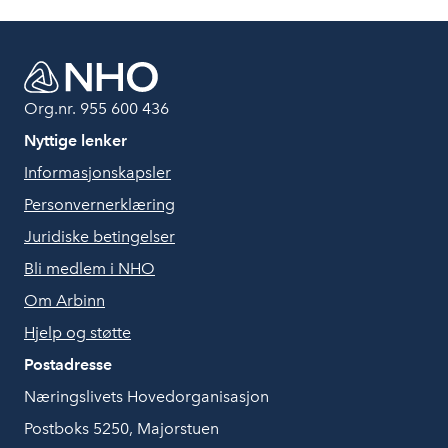
Org.nr. 955 600 436
Nyttige lenker
Informasjonskapsler
Personvernerklæring
Lønnsoverheng fra året før
Juridiske betingelser
Bli medlem i NHO
Å
rets datotillegg
gitt sentralt
Om Arbinn
Effekten av lokale lønnstillegg gitt
på ulike
Hjelp og støtte
dator gjennom kalenderåret.
Postadresse
Næringslivets Hovedorganisasjon
ÅR 1:
Postboks 5250, Majorstuen