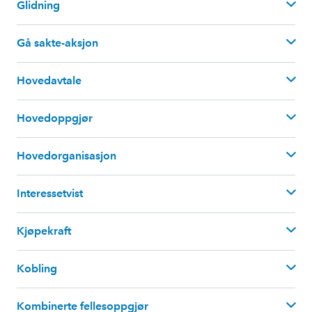
Glidning
Gå sakte-aksjon
Hovedavtale
Hovedoppgjør
Hovedorganisasjon
les mer i egen
artikkel
Interessetvist
Kjøpekraft
Den
nåværende
Hovedavtalen mellom LO og NHO
gjelder for 2026–2029.
Kobling
Kombinerte fellesoppgjør