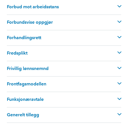
Forbud mot arbeidsstans
kjø
pekraft
”.
Forbundsvise oppgjør
les mer i egen artikkel
Forhandlingsrett
Norsk Industri
Fellesforbundet
Fredsplikt
samor
dnet oppgjør".
Frivillig lønnsnemnd
Frontfagsmodellen
Funksjonæravtale
Generelt tillegg