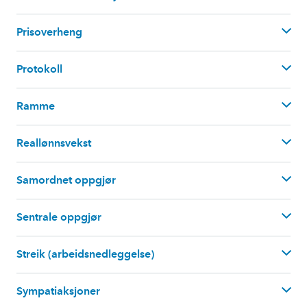
plassoppsigels
en
Anslag for
glidningen
(
Se
"
glidning
"
)
Prisoverheng
Protokoll
Ramme
Reallønnsvekst
Samordnet oppgjør
Sentrale oppgjør
Se også
"
årslønnsvekst
"
.
Streik (arbeidsnedleggelse)
115 kroner
4 kroner
3,6 prosent
Sympatiaksjoner