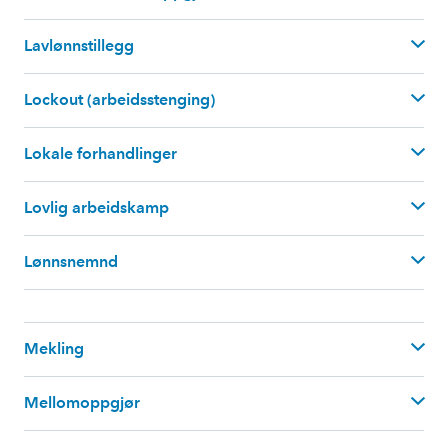
Lavlønnstillegg
Lockout (arbeidsstenging)
Lokale forhandlinger
Lovlig arbeidskamp
Lønnsnemnd
Passiv lockout
kan
skje
når
arbeidstaker
n
e
har
Mekling
tatt initiativ til en streik,
og hvor kun
en
begrenset andel
av de som
kan
streik
e
(
omfattet av
plassoppsigelse)
faktisk tas ut for
Mellomoppgjør
å streike
(plassf
ratredelse)
.