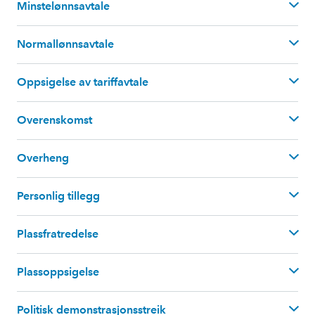
Minstelønnsavtale
Arbeidsgiver kan da svare med å stenge ute
flere ansatte
blant de
som er omfattet av
plassoppsig
elsen
enn de som opprinnelig ble
Normallønnsavtale
tatt ut i streik
ved plassfratredelsen
. Dette
grepet
forhindrer en gradvis opptrapping fra
Oppsigelse av tariffavtale
arbeidstakersiden.
Overenskomst
Aktiv lockout
kan skje når det er
arbeidsgiverne som tar initiativ til
Overheng
arbeidskamp for å tvinge igjennom en løsning
av en interessetvist.
Det vil da være
arbeidsgiverne som avslutter meklingen og så
Personlig tillegg
klargjør for arbeidskamp.
Plassfratredelse
Les mer om gangen i et tariffoppgjør.
Overhenget
Plassoppsigelse
Tarifftillegg og andre endringer
s
om besluttes
i det sentr
ale oppgjøret
Politisk demonstrasjonsstreik