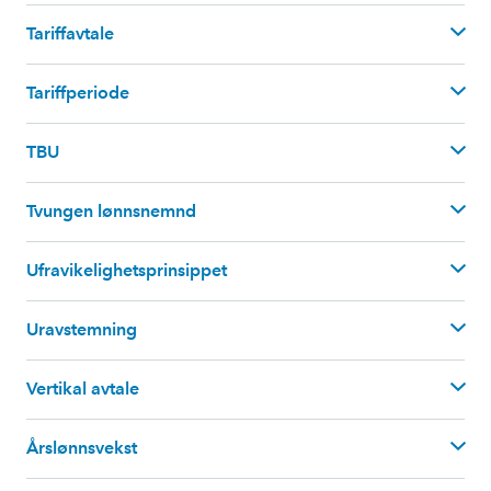
Tariffavtale
arbeidstvistloven § 1 bokstav f
.
Streik – skritt for skritt
.
Tariffperiode
TBU
Tvungen lønnsnemnd
Ufravikelighetsprinsippet
Uravstemning
Vertikal avtale
Årslønnsvekst