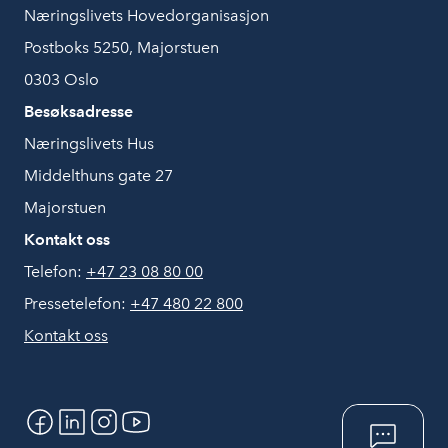
Næringslivets Hovedorganisasjon
Postboks 5250, Majorstuen
0303 Oslo
Besøksadresse
Næringslivets Hus
Middelthuns gate 27
Majorstuen
Kontakt oss
Telefon:
+47 23 08 80 00
Pressetelefon:
+47 480 22 800
Kontakt oss