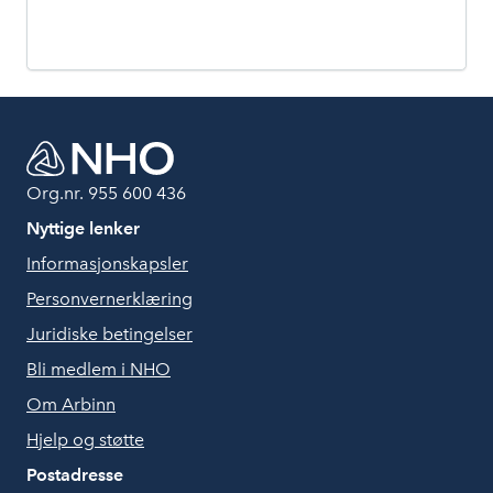
Org.nr. 955 600 436
Nyttige lenker
Informasjonskapsler
Personvernerklæring
Juridiske betingelser
Bli medlem i NHO
Om Arbinn
Hjelp og støtte
Postadresse