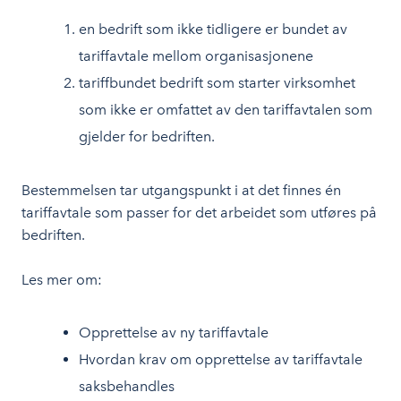
en bedrift som ikke tidligere er bundet av
tariffavtale mellom organisasjonene
tariffbundet bedrift som starter virksomhet
som ikke er omfattet av den tariffavtalen som
gjelder for bedriften.
Bestemmelsen tar utgangspunkt i at det finnes én
tariffavtale som passer for det arbeidet som utføres på
bedriften.
Les mer om:
Opprettelse av ny tariffavtale
Hvordan krav om opprettelse av tariffavtale
saksbehandles