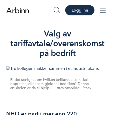
Logg inn
søk
me
Valg av
tariffavtale/overenskomst
på bedrift
Er det uenighet om hvilken tariffavtale som skal
opprettes, eller som gjelder i bedriften? Denne
artikkelen er da til hjelp. Illustrasjonsbilde: iStock.
NHO er part i mer enn 220