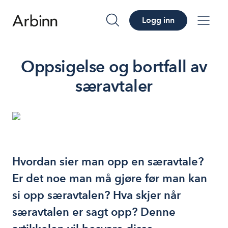
Logg inn
søk
me
Oppsigelse og bortfall av
særavtaler
Hvordan sier man opp en særavtale?
Er det noe man må gjøre før man kan
si opp særavtalen? Hva skjer når
særavtalen er sagt opp? Denne