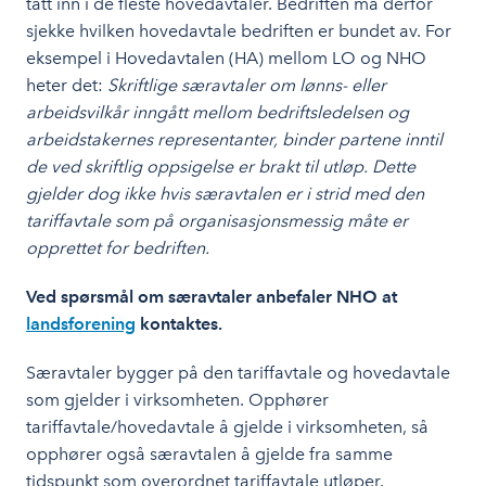
tatt inn i de fleste hovedavtaler. Bedriften må derfor
sjekke hvilken hovedavtale bedriften er bundet av. For
eksempel i Hovedavtalen (HA) mellom LO og NHO
heter det:
Skriftlige særavtaler om lønns- eller
arbeidsvilkår inngått mellom bedriftsledelsen og
arbeidstakernes representanter, binder partene inntil
de ved skriftlig oppsigelse er brakt til utløp. Dette
gjelder dog ikke hvis særavtalen er i strid med den
tariffavtale som på organisasjonsmessig måte er
opprettet for bedriften.
Ved spørsmål om særavtaler anbefaler NHO at
landsforening
kontaktes.
Særavtaler bygger på den tariffavtale og hovedavtale
som gjelder i virksomheten. Opphører
tariffavtale/hovedavtale å gjelde i virksomheten, så
opphører også særavtalen å gjelde fra samme
tidspunkt som overordnet tariffavtale utløper.