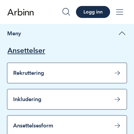
Logg inn
søk
me
Meny
Ansettelser
Rekruttering
Inkludering
Ansettelsesform